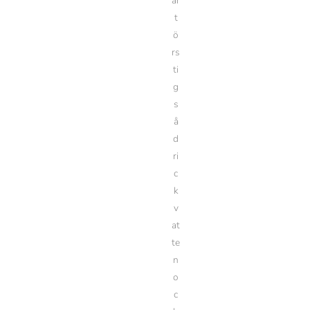
är
t
ö
rs
ti
g
s
å
d
ri
c
k
v
at
te
n
o
c