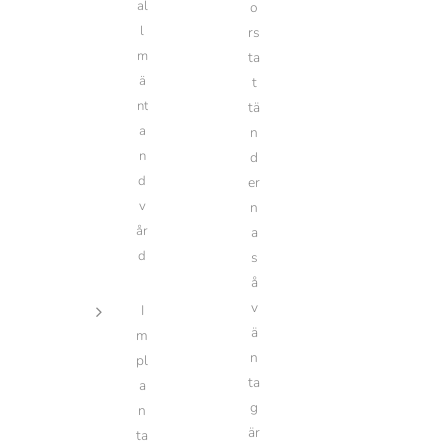
al
o
l
rs
m
ta
ä
t
nt
tä
a
n
n
d
d
er
v
n
år
a
d
s
å
v
I
ä
m
n
pl
ta
a
g
n
är
ta